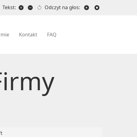
Tekst:
Odczyt na głos:
rmie
Kontakt
FAQ
Firmy
t